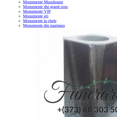
Monumente Musulmane
Monumente din granit rosu
Monumente VIP
Monumente gri
Monumente la cheie
Monumente din marmura