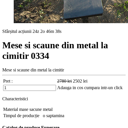
Sfârșitul acțiunii
24z 2o 46m 37s
Mese si scaune din metal la
cimitir 0334
Mese si scaune din metal la cimitir
Pret :
2780
lei
2502
lei
Adauga in cos
cumpara intr-un click
Characteristici
Material mase sacune
metal
Timpul de producție
o saptamina
Catalog de produse Funerare