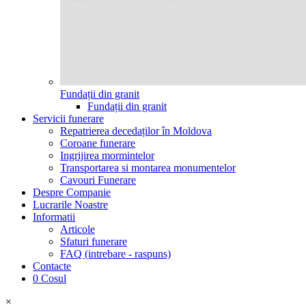
Fundații din granit
Fundații din granit
Servicii funerare
Repatrierea decedaților în Moldova
Coroane funerare
Ingrijirea mormintelor
Transportarea si montarea monumentelor
Cavouri Funerare
Despre Companie
Lucrarile Noastre
Informatii
Articole
Sfaturi funerare
FAQ (intrebare - raspuns)
Contacte
0
Cosul
×