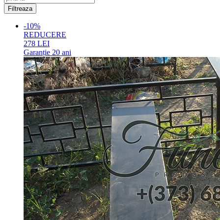
-10%
REDUCERE
278
LEI
Garanție
20 ani