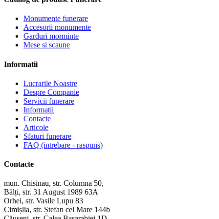
Monumente funerare
Accesorii monumente
Garduri morminte
Mese si scaune
Informatii
Lucrarile Noastre
Despre Companie
Servicii funerare
Informatii
Contacte
Articole
Sfaturi funerare
FAQ (intrebare - raspuns)
Contacte
mun. Chisinau, str. Columna 50,
Bălți, str. 31 August 1989 63A
Orhei, str. Vasile Lupu 83
Cimișlia, str. Ștefan cel Mare 144b
Căușeni, str. Calea Basarabiei 1D