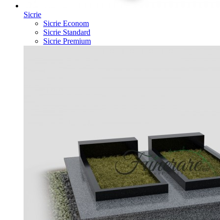
Sicrie
Sicrie Econom
Sicrie Standard
Sicrie Premium