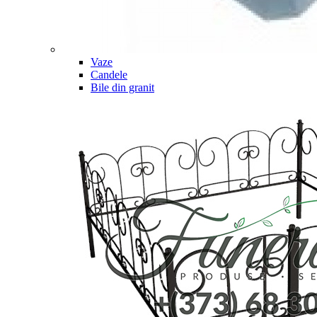
Vaze
Candele
Bile din granit