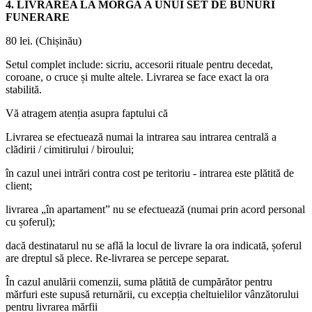
4. LIVRAREA LA MORGĂ A UNUI SET DE BUNURI
FUNERARE
80 lei. (Chișinău)
Setul complet include: sicriu, accesorii rituale pentru decedat,
coroane, o cruce și multe altele. Livrarea se face exact la ora
stabilită.
Vă atragem atenția asupra faptului că
Livrarea se efectuează numai la intrarea sau intrarea centrală a
clădirii / cimitirului / biroului;
în cazul unei intrări contra cost pe teritoriu - intrarea este plătită de
client;
livrarea „în apartament” nu se efectuează (numai prin acord personal
cu șoferul);
dacă destinatarul nu se află la locul de livrare la ora indicată, șoferul
are dreptul să plece. Re-livrarea se percepe separat.
În cazul anulării comenzii, suma plătită de cumpărător pentru
mărfuri este supusă returnării, cu excepția cheltuielilor vânzătorului
pentru livrarea mărfii