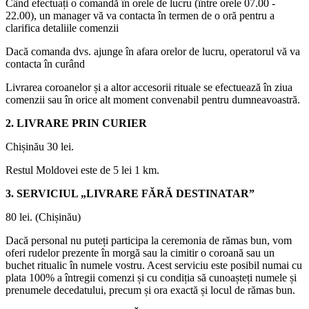
Când efectuați o comandă în orele de lucru (între orele 07.00 -
22.00), un manager vă va contacta în termen de o oră pentru a
clarifica detaliile comenzii
Dacă comanda dvs. ajunge în afara orelor de lucru, operatorul vă va
contacta în curând
Livrarea coroanelor și a altor accesorii rituale se efectuează în ziua
comenzii sau în orice alt moment convenabil pentru dumneavoastră.
2. LIVRARE PRIN CURIER
Chișinău 30 lei.
Restul Moldovei este de 5 lei 1 km.
3. SERVICIUL „LIVRARE FĂRĂ DESTINATAR”
80 lei. (Chișinău)
Dacă personal nu puteți participa la ceremonia de rămas bun, vom
oferi rudelor prezente în morgă sau la cimitir o coroană sau un
buchet ritualic în numele vostru. Acest serviciu este posibil numai cu
plata 100% a întregii comenzi și cu condiția să cunoașteți numele și
prenumele decedatului, precum și ora exactă și locul de rămas bun.