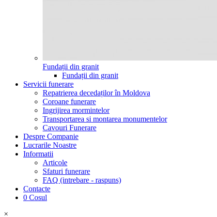
Fundații din granit
Fundații din granit
Servicii funerare
Repatrierea decedaților în Moldova
Coroane funerare
Ingrijirea mormintelor
Transportarea si montarea monumentelor
Cavouri Funerare
Despre Companie
Lucrarile Noastre
Informatii
Articole
Sfaturi funerare
FAQ (intrebare - raspuns)
Contacte
0
Cosul
×