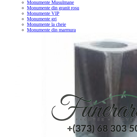
Monumente Musulmane
Monumente din granit rosu
Monumente VIP
Monumente gri
Monumente la cheie
Monumente din marmura