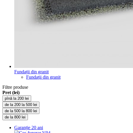
Fundații din granit
Fundații din granit
Filtre produse
Pret (lei)
pînă la 200 lei
de la 200 la 500 lei
de la 500 la 800 lei
de la 800 lei
Garanție
20 ani