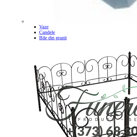
Vaze
Candele
Bile din granit