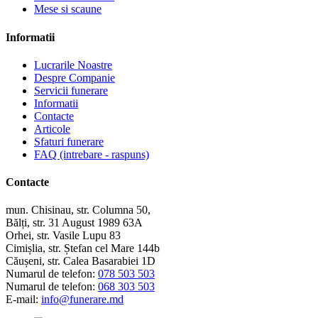
Mese si scaune
Informatii
Lucrarile Noastre
Despre Companie
Servicii funerare
Informatii
Contacte
Articole
Sfaturi funerare
FAQ (intrebare - raspuns)
Contacte
mun. Chisinau, str. Columna 50,
Bălți, str. 31 August 1989 63A
Orhei, str. Vasile Lupu 83
Cimișlia, str. Ștefan cel Mare 144b
Căușeni, str. Calea Basarabiei 1D
Numarul de telefon:
078 503 503
Numarul de telefon:
068 303 503
E-mail:
info@funerare.md