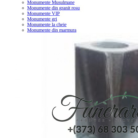
Monumente Musulmane
Monumente din granit rosu
Monumente VIP
Monumente gri
Monumente la cheie
Monumente din marmura