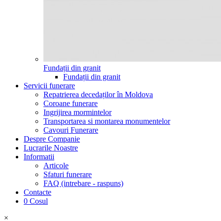
Fundații din granit
Fundații din granit
Servicii funerare
Repatrierea decedaților în Moldova
Coroane funerare
Ingrijirea mormintelor
Transportarea si montarea monumentelor
Cavouri Funerare
Despre Companie
Lucrarile Noastre
Informatii
Articole
Sfaturi funerare
FAQ (intrebare - raspuns)
Contacte
0
Cosul
×