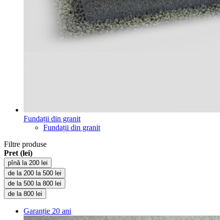
Fundații din granit
Fundații din granit
Filtre produse
Pret (lei)
pînă la 200 lei
de la 200 la 500 lei
de la 500 la 800 lei
de la 800 lei
Garanție
20 ani