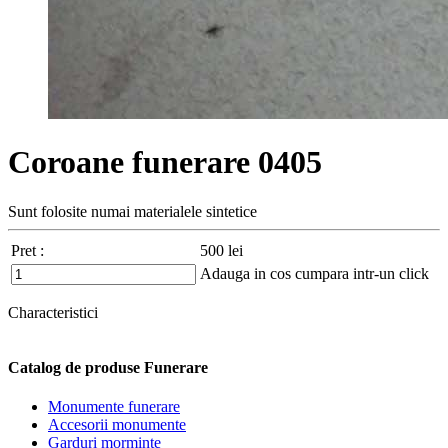
Coroane funerare 0405
Sunt folosite numai materialele sintetice
Pret :
500
lei
Adauga in cos
cumpara intr-un click
Characteristici
Catalog de produse Funerare
Monumente funerare
Accesorii monumente
Garduri morminte