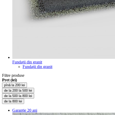
Fundații din granit
Fundații din granit
Filtre produse
Pret (lei)
pînă la 200 lei
de la 200 la 500 lei
de la 500 la 800 lei
de la 800 lei
Garanție
20 ani