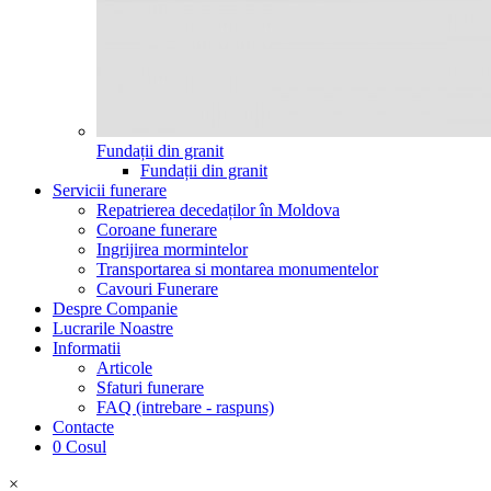
Fundații din granit
Fundații din granit
Servicii funerare
Repatrierea decedaților în Moldova
Coroane funerare
Ingrijirea mormintelor
Transportarea si montarea monumentelor
Cavouri Funerare
Despre Companie
Lucrarile Noastre
Informatii
Articole
Sfaturi funerare
FAQ (intrebare - raspuns)
Contacte
0
Cosul
×