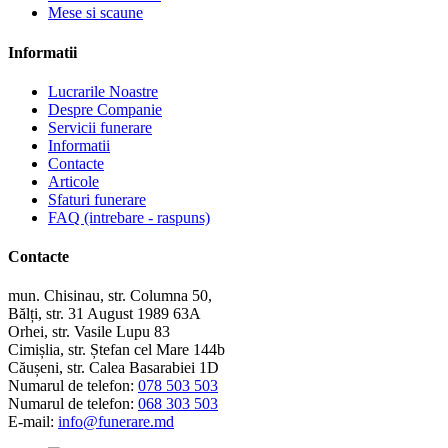
Mese si scaune
Informatii
Lucrarile Noastre
Despre Companie
Servicii funerare
Informatii
Contacte
Articole
Sfaturi funerare
FAQ (intrebare - raspuns)
Contacte
mun. Chisinau, str. Columna 50,
Bălți, str. 31 August 1989 63A
Orhei, str. Vasile Lupu 83
Cimișlia, str. Ștefan cel Mare 144b
Căușeni, str. Calea Basarabiei 1D
Numarul de telefon:
078 503 503
Numarul de telefon:
068 303 503
E-mail:
info@funerare.md