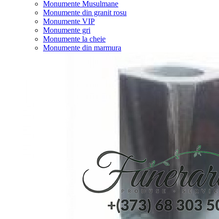
Monumente Musulmane
Monumente din granit rosu
Monumente VIP
Monumente gri
Monumente la cheie
Monumente din marmura