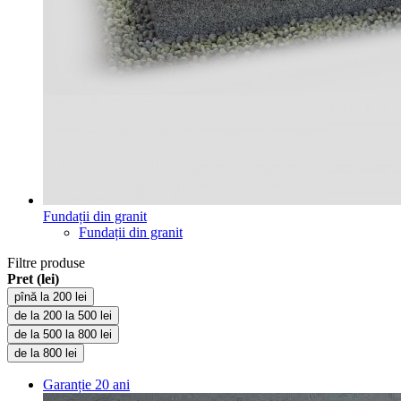
Fundații din granit
Fundații din granit
Filtre produse
Pret (lei)
pînă la 200 lei
de la 200 la 500 lei
de la 500 la 800 lei
de la 800 lei
Garanție
20 ani