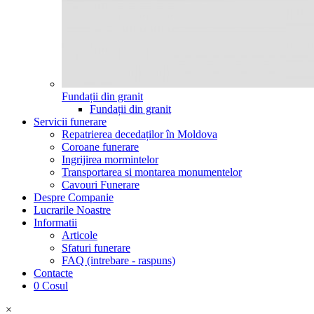
Fundații din granit
Fundații din granit
Servicii funerare
Repatrierea decedaților în Moldova
Coroane funerare
Ingrijirea mormintelor
Transportarea si montarea monumentelor
Cavouri Funerare
Despre Companie
Lucrarile Noastre
Informatii
Articole
Sfaturi funerare
FAQ (intrebare - raspuns)
Contacte
0
Cosul
×