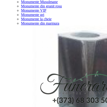
Monumente Musulmane
Monumente din granit rosu
Monumente VIP
Monumente gri
Monumente la cheie
Monumente din marmura