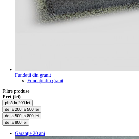
Fundații din granit
Fundații din granit
Filtre produse
Pret (lei)
pînă la 200 lei
de la 200 la 500 lei
de la 500 la 800 lei
de la 800 lei
Garanție
20 ani