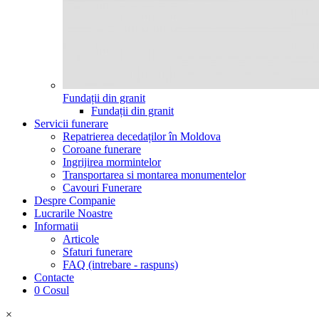
Fundații din granit
Fundații din granit
Servicii funerare
Repatrierea decedaților în Moldova
Coroane funerare
Ingrijirea mormintelor
Transportarea si montarea monumentelor
Cavouri Funerare
Despre Companie
Lucrarile Noastre
Informatii
Articole
Sfaturi funerare
FAQ (intrebare - raspuns)
Contacte
0
Cosul
×