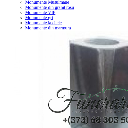
Monumente Musulmane
Monumente din granit rosu
Monumente VIP
Monumente gri
Monumente la cheie
Monumente din marmura