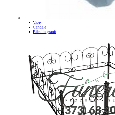
Vaze
Candele
Bile din granit