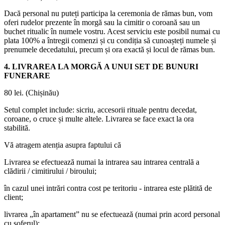
Dacă personal nu puteți participa la ceremonia de rămas bun, vom
oferi rudelor prezente în morgă sau la cimitir o coroană sau un
buchet ritualic în numele vostru. Acest serviciu este posibil numai cu
plata 100% a întregii comenzi și cu condiția să cunoașteți numele și
prenumele decedatului, precum și ora exactă și locul de rămas bun.
4. LIVRAREA LA MORGĂ A UNUI SET DE BUNURI
FUNERARE
80 lei. (Chișinău)
Setul complet include: sicriu, accesorii rituale pentru decedat,
coroane, o cruce și multe altele. Livrarea se face exact la ora
stabilită.
Vă atragem atenția asupra faptului că
Livrarea se efectuează numai la intrarea sau intrarea centrală a
clădirii / cimitirului / biroului;
în cazul unei intrări contra cost pe teritoriu - intrarea este plătită de
client;
livrarea „în apartament” nu se efectuează (numai prin acord personal
cu șoferul);