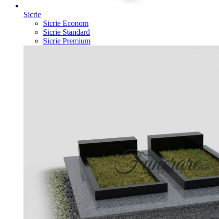
Sicrie
Sicrie Econom
Sicrie Standard
Sicrie Premium