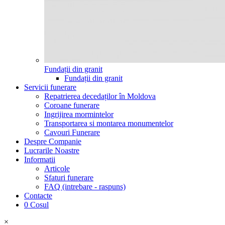
Fundații din granit
Fundații din granit
Servicii funerare
Repatrierea decedaților în Moldova
Coroane funerare
Ingrijirea mormintelor
Transportarea si montarea monumentelor
Cavouri Funerare
Despre Companie
Lucrarile Noastre
Informatii
Articole
Sfaturi funerare
FAQ (intrebare - raspuns)
Contacte
0
Cosul
×