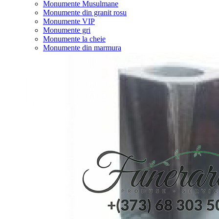
Monumente Musulmane
Monumente din granit rosu
Monumente VIP
Monumente gri
Monumente la cheie
Monumente din marmura