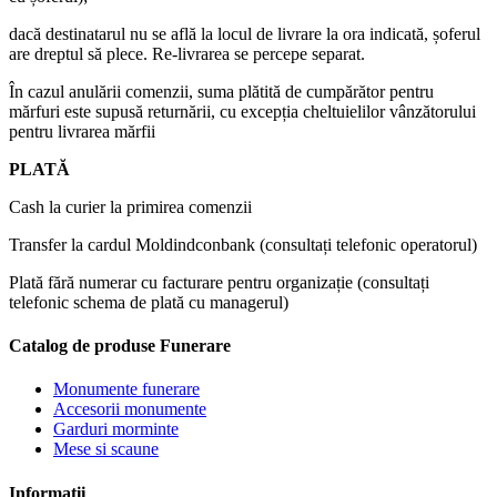
dacă destinatarul nu se află la locul de livrare la ora indicată, șoferul
are dreptul să plece. Re-livrarea se percepe separat.
În cazul anulării comenzii, suma plătită de cumpărător pentru
mărfuri este supusă returnării, cu excepția cheltuielilor vânzătorului
pentru livrarea mărfii
PLATĂ
Cash la curier la primirea comenzii
Transfer la cardul Moldindconbank (consultați telefonic operatorul)
Plată fără numerar cu facturare pentru organizație (consultați
telefonic schema de plată cu managerul)
Catalog de produse Funerare
Monumente funerare
Accesorii monumente
Garduri morminte
Mese si scaune
Informatii