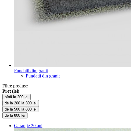
Fundații din granit
Fundații din granit
Filtre produse
Pret (lei)
pînă la 200 lei
de la 200 la 500 lei
de la 500 la 800 lei
de la 800 lei
Garanție
20 ani