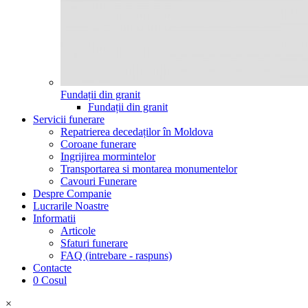
Fundații din granit
Fundații din granit
Servicii funerare
Repatrierea decedaților în Moldova
Coroane funerare
Ingrijirea mormintelor
Transportarea si montarea monumentelor
Cavouri Funerare
Despre Companie
Lucrarile Noastre
Informatii
Articole
Sfaturi funerare
FAQ (intrebare - raspuns)
Contacte
0
Cosul
×