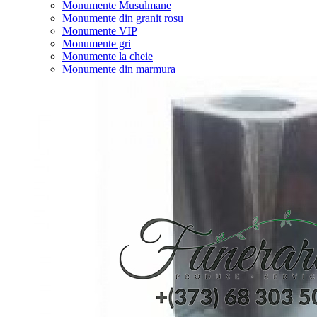
Monumente Musulmane
Monumente din granit rosu
Monumente VIP
Monumente gri
Monumente la cheie
Monumente din marmura