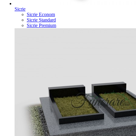
Sicrie
Sicrie Econom
Sicrie Standard
Sicrie Premium