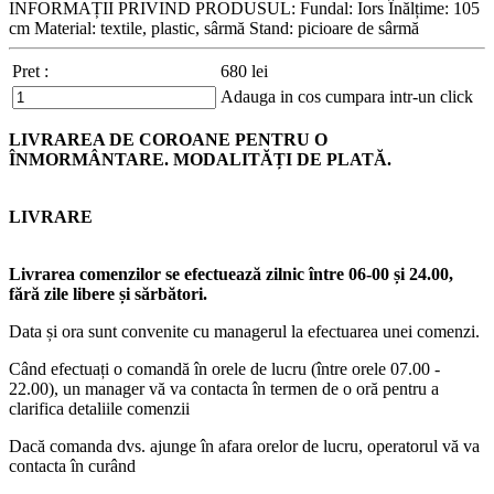
INFORMAȚII PRIVIND PRODUSUL: Fundal: Iors Înălțime: 105
cm Material: textile, plastic, sârmă Stand: picioare de sârmă
Pret :
680
lei
Adauga in cos
cumpara intr-un click
LIVRAREA DE COROANE PENTRU O
ÎNMORMÂNTARE. MODALITĂȚI DE PLATĂ.
LIVRARE
Livrarea comenzilor se efectuează zilnic între 06-00 și 24.00,
fără zile libere și sărbători.
Data și ora sunt convenite cu managerul la efectuarea unei comenzi.
Când efectuați o comandă în orele de lucru (între orele 07.00 -
22.00), un manager vă va contacta în termen de o oră pentru a
clarifica detaliile comenzii
Dacă comanda dvs. ajunge în afara orelor de lucru, operatorul vă va
contacta în curând