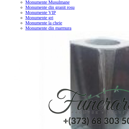
Monumente Musulmane
Monumente din granit rosu
Monumente VIP
Monumente gri
Monumente la cheie
Monumente din marmura