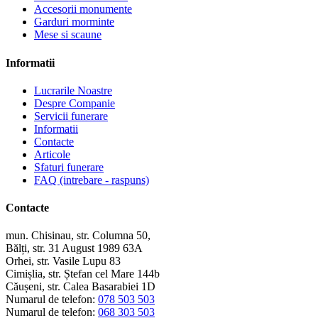
Accesorii monumente
Garduri morminte
Mese si scaune
Informatii
Lucrarile Noastre
Despre Companie
Servicii funerare
Informatii
Contacte
Articole
Sfaturi funerare
FAQ (intrebare - raspuns)
Contacte
mun. Chisinau, str. Columna 50,
Bălți, str. 31 August 1989 63A
Orhei, str. Vasile Lupu 83
Cimișlia, str. Ștefan cel Mare 144b
Căușeni, str. Calea Basarabiei 1D
Numarul de telefon:
078 503 503
Numarul de telefon:
068 303 503