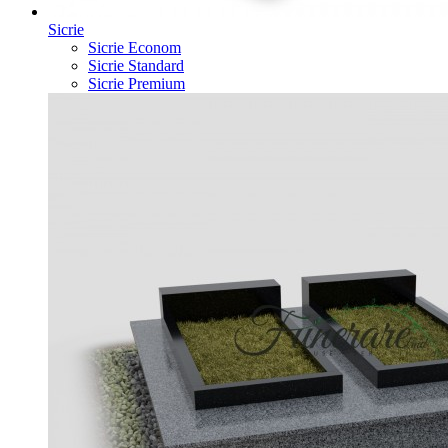
Sicrie
Sicrie Econom
Sicrie Standard
Sicrie Premium