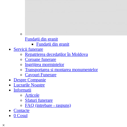
Fundații din granit
Fundații din granit
Servicii funerare
Repatrierea decedaților în Moldova
Coroane funerare
Ingrijirea mormintelor
Transportarea si montarea monumentelor
Cavouri Funerare
Despre Companie
Lucrarile Noastre
Informatii
Articole
Sfaturi funerare
FAQ (intrebare - raspuns)
Contacte
0
Cosul
×