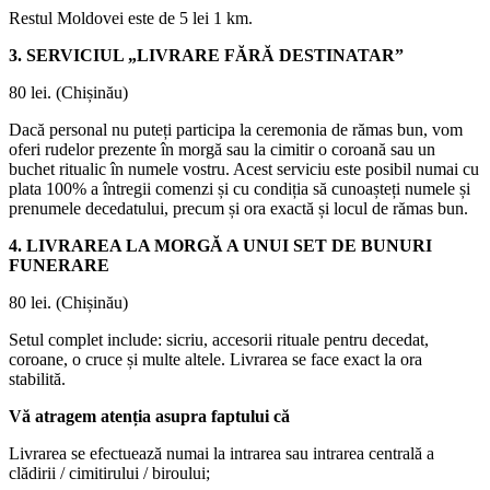
Restul Moldovei este de 5 lei 1 km.
3. SERVICIUL „LIVRARE FĂRĂ DESTINATAR”
80 lei. (Chișinău)
Dacă personal nu puteți participa la ceremonia de rămas bun, vom
oferi rudelor prezente în morgă sau la cimitir o coroană sau un
buchet ritualic în numele vostru. Acest serviciu este posibil numai cu
plata 100% a întregii comenzi și cu condiția să cunoașteți numele și
prenumele decedatului, precum și ora exactă și locul de rămas bun.
4. LIVRAREA LA MORGĂ A UNUI SET DE BUNURI
FUNERARE
80 lei. (Chișinău)
Setul complet include: sicriu, accesorii rituale pentru decedat,
coroane, o cruce și multe altele. Livrarea se face exact la ora
stabilită.
Vă atragem atenția asupra faptului că
Livrarea se efectuează numai la intrarea sau intrarea centrală a
clădirii / cimitirului / biroului;