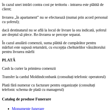
în cazul unei intrări contra cost pe teritoriu - intrarea este plătită de
client;
livrarea „în apartament” nu se efectuează (numai prin acord personal
cu șoferul);
dacă destinatarul nu se află la locul de livrare la ora indicată, șoferul
are dreptul să plece. Re-livrarea se percepe separat.
În cazul anulării comenzii, suma plătită de cumpărător pentru
mărfuri este supusă returnării, cu excepția cheltuielilor vânzătorului
pentru livrarea mărfii
PLATĂ
Cash la curier la primirea comenzii
Transfer la cardul Moldindconbank (consultați telefonic operatorul)
Plată fără numerar cu facturare pentru organizație (consultați
telefonic schema de plată cu managerul)
Catalog de produse Funerare
Monumente funerare