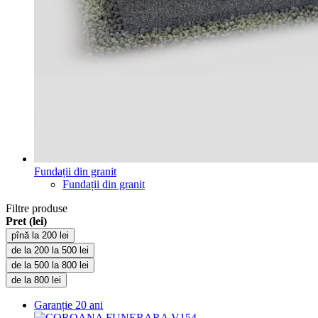
Fundații din granit
Fundații din granit
Filtre produse
Pret (lei)
pînă la 200 lei
de la 200 la 500 lei
de la 500 la 800 lei
de la 800 lei
Garanție
20 ani