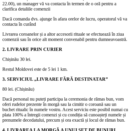
22.00), un manager vă va contacta în termen de o oră pentru a
clarifica detaliile comenzii
Dacă comanda dvs. ajunge în afara orelor de lucru, operatorul vă va
contacta în curând
Livrarea coroanelor și a altor accesorii rituale se efectuează în ziua
comenzii sau în orice alt moment convenabil pentru dumneavoastră.
2. LIVRARE PRIN CURIER
Chișinău 30 lei.
Restul Moldovei este de 5 lei 1 km.
3. SERVICIUL „LIVRARE FĂRĂ DESTINATAR”
80 lei. (Chișinău)
Dacă personal nu puteți participa la ceremonia de rămas bun, vom
oferi rudelor prezente în morgă sau la cimitir o coroană sau un
buchet ritualic în numele vostru. Acest serviciu este posibil numai cu
plata 100% a întregii comenzi și cu condiția să cunoașteți numele și
prenumele decedatului, precum și ora exactă și locul de rămas bun.
4. LIVRAREA LA MORGĂ A UNUI SET DE BUNURI