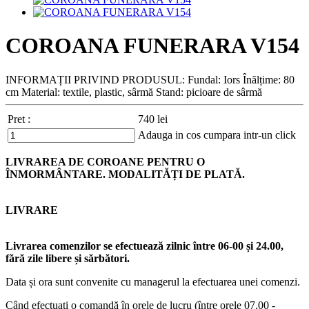
COROANA FUNERARA V154
INFORMAȚII PRIVIND PRODUSUL: Fundal: Iors Înălțime: 80
cm Material: textile, plastic, sârmă Stand: picioare de sârmă
Pret :
740
lei
Adauga in cos
cumpara intr-un click
LIVRAREA DE COROANE PENTRU O
ÎNMORMÂNTARE. MODALITĂȚI DE PLATĂ.
LIVRARE
Livrarea comenzilor se efectuează zilnic între 06-00 și 24.00,
fără zile libere și sărbători.
Data și ora sunt convenite cu managerul la efectuarea unei comenzi.
Când efectuați o comandă în orele de lucru (între orele 07.00 -