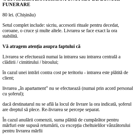
FUNERARE
80 lei. (Chișinău)
Setul complet include: sicriu, accesorii rituale pentru decedat,
coroane, o cruce și multe altele. Livrarea se face exact la ora
stabilită.
Vă atragem atenția asupra faptului că
Livrarea se efectuează numai la intrarea sau intrarea centrală a
clădirii / cimitirului / biroului;
în cazul unei intrări contra cost pe teritoriu - intrarea este plătită de
client;
livrarea „în apartament” nu se efectuează (numai prin acord personal
cu șoferul);
dacă destinatarul nu se află la locul de livrare la ora indicată, șoferul
are dreptul să plece. Re-livrarea se percepe separat.
În cazul anulării comenzii, suma plătită de cumpărător pentru
mărfuri este supusă returnării, cu excepția cheltuielilor vânzătorului
pentru livrarea mărfii