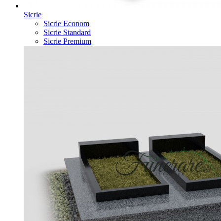
Sicrie
Sicrie Econom
Sicrie Standard
Sicrie Premium