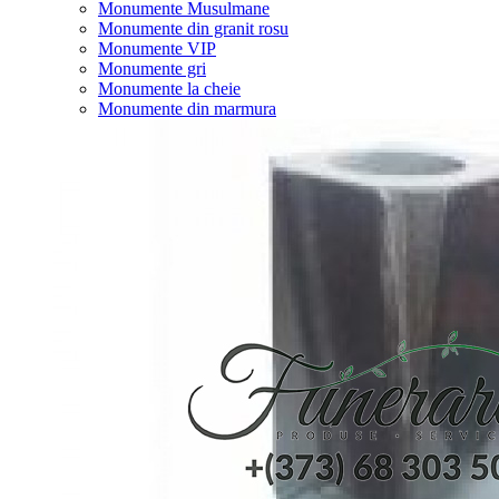
Monumente Musulmane
Monumente din granit rosu
Monumente VIP
Monumente gri
Monumente la cheie
Monumente din marmura