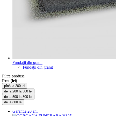
Fundații din granit
Fundații din granit
Filtre produse
Pret (lei)
pînă la 200 lei
de la 200 la 500 lei
de la 500 la 800 lei
de la 800 lei
Garanție
20 ani