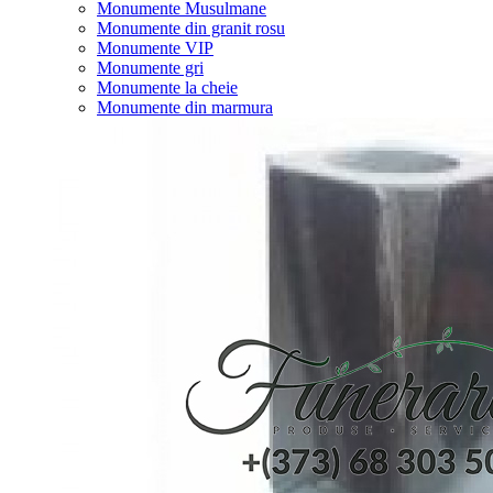
Monumente Musulmane
Monumente din granit rosu
Monumente VIP
Monumente gri
Monumente la cheie
Monumente din marmura