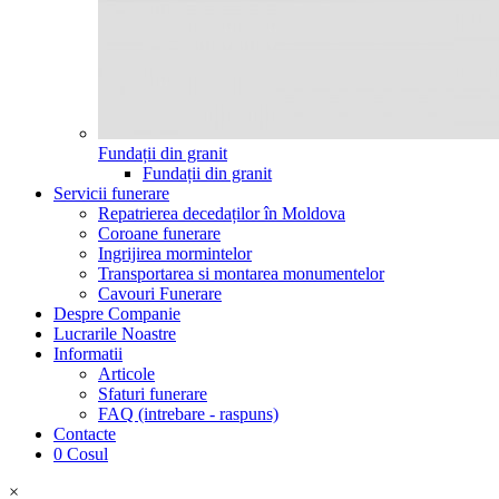
Fundații din granit
Fundații din granit
Servicii funerare
Repatrierea decedaților în Moldova
Coroane funerare
Ingrijirea mormintelor
Transportarea si montarea monumentelor
Cavouri Funerare
Despre Companie
Lucrarile Noastre
Informatii
Articole
Sfaturi funerare
FAQ (intrebare - raspuns)
Contacte
0
Cosul
×