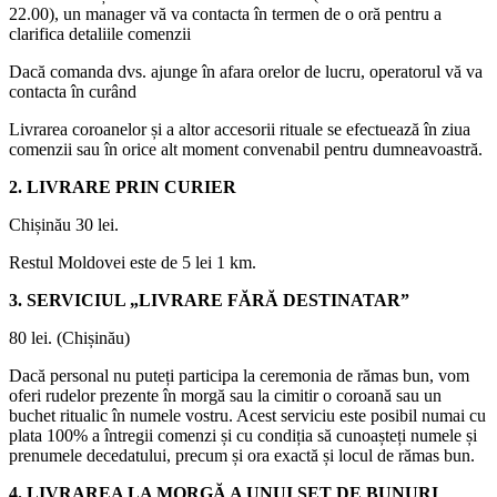
22.00), un manager vă va contacta în termen de o oră pentru a
clarifica detaliile comenzii
Dacă comanda dvs. ajunge în afara orelor de lucru, operatorul vă va
contacta în curând
Livrarea coroanelor și a altor accesorii rituale se efectuează în ziua
comenzii sau în orice alt moment convenabil pentru dumneavoastră.
2. LIVRARE PRIN CURIER
Chișinău 30 lei.
Restul Moldovei este de 5 lei 1 km.
3. SERVICIUL „LIVRARE FĂRĂ DESTINATAR”
80 lei. (Chișinău)
Dacă personal nu puteți participa la ceremonia de rămas bun, vom
oferi rudelor prezente în morgă sau la cimitir o coroană sau un
buchet ritualic în numele vostru. Acest serviciu este posibil numai cu
plata 100% a întregii comenzi și cu condiția să cunoașteți numele și
prenumele decedatului, precum și ora exactă și locul de rămas bun.
4. LIVRAREA LA MORGĂ A UNUI SET DE BUNURI