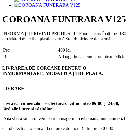
COROANA FUNERARA V125
INFORMAȚII PRIVIND PRODUSUL: Fundal: Iors Înălțime: 130
cm Material: textile, plastic, sârmă Stand: picioare de sârmă
Pret :
480
lei
Adauga in cos
cumpara intr-un click
LIVRAREA DE COROANE PENTRU O
ÎNMORMÂNTARE. MODALITĂȚI DE PLATĂ.
LIVRARE
Livrarea comenzilor se efectuează zilnic între 06-00 și 24.00,
fără zile libere și sărbători.
Data și ora sunt convenite cu managerul la efectuarea unei comenzi.
Când efectuați o comandă în orele de lucru (între orele 07.00 -