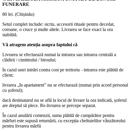
FUNERARE
80 lei. (Chișinău)
Setul complet include: sicriu, accesorii rituale pentru decedat,
coroane, o cruce și multe altele. Livrarea se face exact la ora
stabilită.
Vă atragem atenția asupra faptului că
Livrarea se efectuează numai la intrarea sau intrarea centrală a
clădirii / cimitirului / biroului;
în cazul unei intrări contra cost pe teritoriu - intrarea este plătită de
client;
livrarea „în apartament” nu se efectuează (numai prin acord personal
cu șoferul);
dacă destinatarul nu se află la locul de livrare la ora indicată, șoferul
are dreptul să plece. Re-livrarea se percepe separat.
În cazul anulării comenzii, suma plătită de cumpărător pentru
mărfuri este supusă returnării, cu excepția cheltuielilor vânzătorului
pentru livrarea mărfii