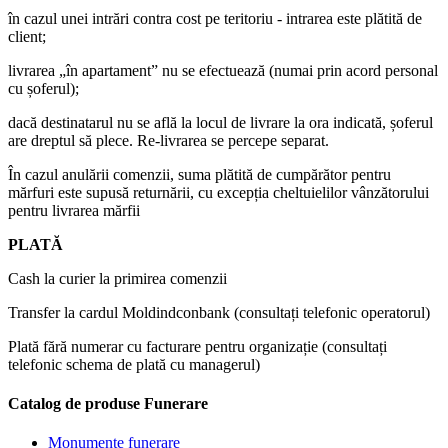
în cazul unei intrări contra cost pe teritoriu - intrarea este plătită de
client;
livrarea „în apartament” nu se efectuează (numai prin acord personal
cu șoferul);
dacă destinatarul nu se află la locul de livrare la ora indicată, șoferul
are dreptul să plece. Re-livrarea se percepe separat.
În cazul anulării comenzii, suma plătită de cumpărător pentru
mărfuri este supusă returnării, cu excepția cheltuielilor vânzătorului
pentru livrarea mărfii
PLATĂ
Cash la curier la primirea comenzii
Transfer la cardul Moldindconbank (consultați telefonic operatorul)
Plată fără numerar cu facturare pentru organizație (consultați
telefonic schema de plată cu managerul)
Catalog de produse Funerare
Monumente funerare