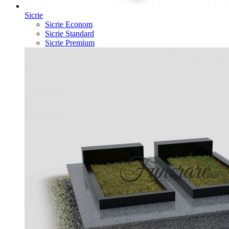
Sicrie
Sicrie Econom
Sicrie Standard
Sicrie Premium