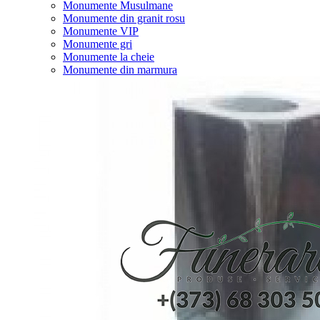
Monumente Musulmane
Monumente din granit rosu
Monumente VIP
Monumente gri
Monumente la cheie
Monumente din marmura