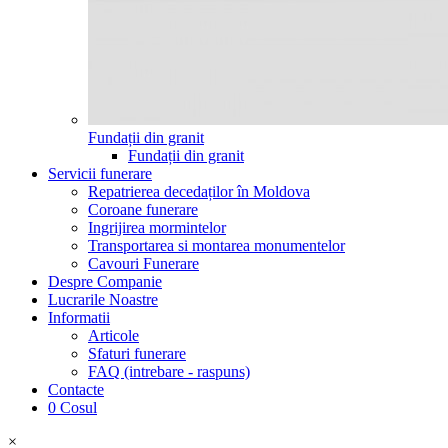
Fundații din granit
Fundații din granit
Servicii funerare
Repatrierea decedaților în Moldova
Coroane funerare
Ingrijirea mormintelor
Transportarea si montarea monumentelor
Cavouri Funerare
Despre Companie
Lucrarile Noastre
Informatii
Articole
Sfaturi funerare
FAQ (intrebare - raspuns)
Contacte
0
Cosul
×