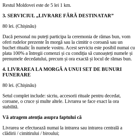
Restul Moldovei este de 5 lei 1 km.
3. SERVICIUL „LIVRARE FĂRĂ DESTINATAR”
80 lei. (Chișinău)
Dacă personal nu puteți participa la ceremonia de rămas bun, vom
oferi rudelor prezente în morgă sau la cimitir o coroană sau un
buchet ritualic în numele vostru. Acest serviciu este posibil numai cu
plata 100% a întregii comenzi și cu condiția să cunoașteți numele și
prenumele decedatului, precum și ora exactă și locul de rămas bun.
4. LIVRAREA LA MORGĂ A UNUI SET DE BUNURI
FUNERARE
80 lei. (Chișinău)
Setul complet include: sicriu, accesorii rituale pentru decedat,
coroane, o cruce și multe altele. Livrarea se face exact la ora
stabilită.
Vă atragem atenția asupra faptului că
Livrarea se efectuează numai la intrarea sau intrarea centrală a
clădirii / cimitirului / biroului;