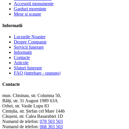
Accesorii monumente
Garduri morminte
Mese si scaune
Informatii
Lucrarile Noastre
Despre Companie
Servicii funerare
Informatii
Contacte
Articole
Sfaturi funerare
FAQ (intrebare - raspuns)
Contacte
mun. Chisinau, str. Columna 50,
Bălți, str. 31 August 1989 63A
Orhei, str. Vasile Lupu 83
Cimișlia, str. Ștefan cel Mare 144b
Căușeni, str. Calea Basarabiei 1D
Numarul de telefon:
078 503 503
Numarul de telefon:
068 303 503