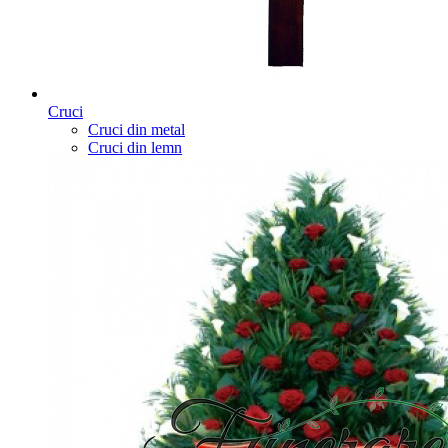
Cruci
Cruci din metal
Cruci din lemn