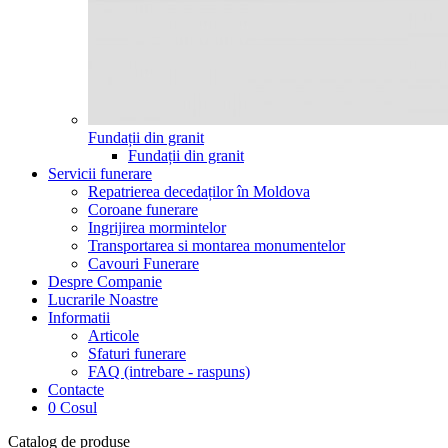
Fundații din granit
Fundații din granit
Servicii funerare
Repatrierea decedaților în Moldova
Coroane funerare
Ingrijirea mormintelor
Transportarea si montarea monumentelor
Cavouri Funerare
Despre Companie
Lucrarile Noastre
Informatii
Articole
Sfaturi funerare
FAQ (intrebare - raspuns)
Contacte
0
Cosul
Catalog de produse