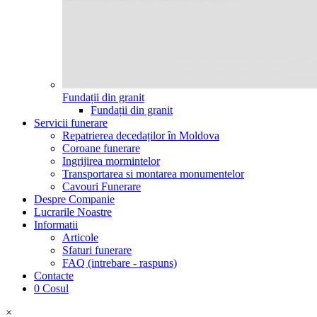
Fundații din granit
Fundații din granit
Servicii funerare
Repatrierea decedaților în Moldova
Coroane funerare
Ingrijirea mormintelor
Transportarea si montarea monumentelor
Cavouri Funerare
Despre Companie
Lucrarile Noastre
Informatii
Articole
Sfaturi funerare
FAQ (intrebare - raspuns)
Contacte
0
Cosul
×