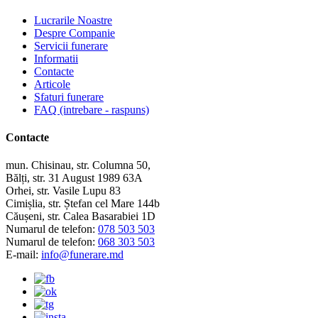
Lucrarile Noastre
Despre Companie
Servicii funerare
Informatii
Contacte
Articole
Sfaturi funerare
FAQ (intrebare - raspuns)
Contacte
mun. Chisinau, str. Columna 50,
Bălți, str. 31 August 1989 63A
Orhei, str. Vasile Lupu 83
Cimișlia, str. Ștefan cel Mare 144b
Căușeni, str. Calea Basarabiei 1D
Numarul de telefon:
078 503 503
Numarul de telefon:
068 303 503
E-mail:
info@funerare.md