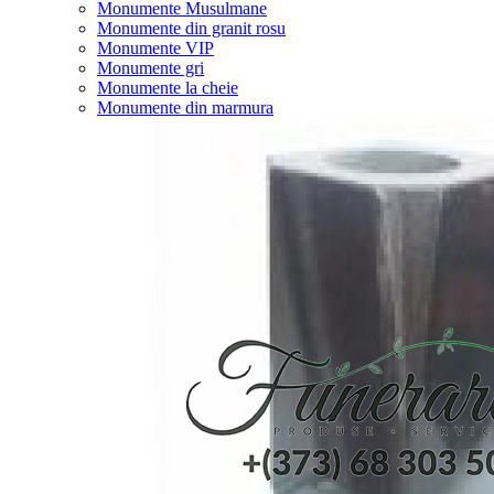
Monumente Musulmane
Monumente din granit rosu
Monumente VIP
Monumente gri
Monumente la cheie
Monumente din marmura