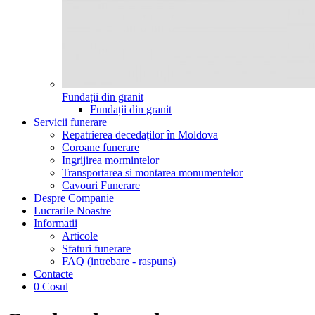
Fundații din granit
Fundații din granit
Servicii funerare
Repatrierea decedaților în Moldova
Coroane funerare
Ingrijirea mormintelor
Transportarea si montarea monumentelor
Cavouri Funerare
Despre Companie
Lucrarile Noastre
Informatii
Articole
Sfaturi funerare
FAQ (intrebare - raspuns)
Contacte
0
Cosul