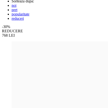
Sorteaza dupa:
noi
pret
popularitate
reduceri
-30%
REDUCERE
768
LEI