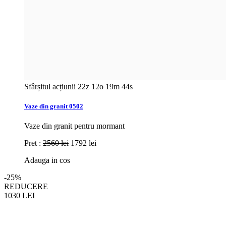
Sfârșitul acțiunii
22z 12o 19m 43s
Vaze din granit 0502
Vaze din granit pentru mormant
Pret :
2560 lei
1792 lei
Adauga in cos
-25%
REDUCERE
1030
LEI