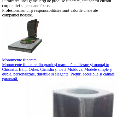
Furnizarea unei game largi de produse funerare, atat pentru clientii
corporativi si persoane fizice.
Profesionalismul și responsabilitatea sunt valorile cheie ale
companiei noastre.
Monumente funerare
Monumente funerare din granit și marmură cu livrare și montaj în
Chișinău, Bălți, Orhei, Cimișlia și toată Moldova. Modele simple și
duble, personalizate, durabile și elegante. Prețuri accesibile și calitate
garantată.