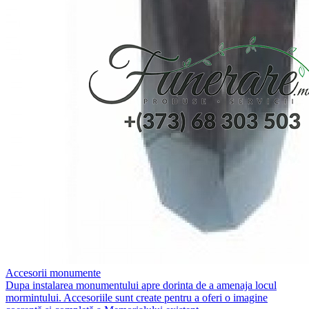
Accesorii monumente
Dupa instalarea monumentului apre dorinta de a amenaja locul
mormintului. Accesoriile sunt create pentru a oferi o imagine