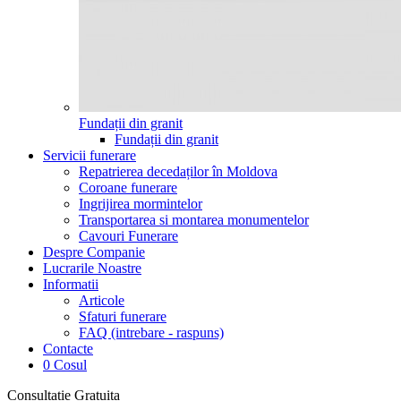
Fundații din granit
Fundații din granit
Servicii funerare
Repatrierea decedaților în Moldova
Coroane funerare
Ingrijirea mormintelor
Transportarea si montarea monumentelor
Cavouri Funerare
Despre Companie
Lucrarile Noastre
Informatii
Articole
Sfaturi funerare
FAQ (intrebare - raspuns)
Contacte
0
Cosul
Consultatie Gratuita