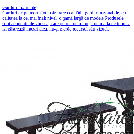
Garduri morminte
Garduri de pe mormânt: asigurarea calității, garduri rezonabile, cu
calitatea la cel mai înalt nivel, o gamă largă de modele Produsele
sunt acoperite de vopsea, care permit pe o lungă perioadă de timp sa
isi păstrează integritatea, nu-și pierde recursul său vizual.