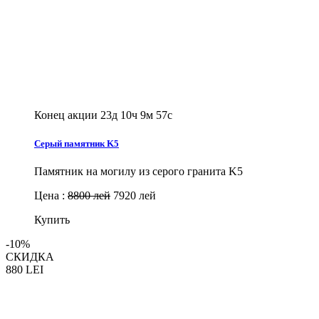
Конец акции
23д 10ч 9м 56с
Серый памятник K5
Памятник на могилу из серого гранита K5
Цена :
8800 лей
7920 лей
Купить
-10%
СКИДКА
880
LEI