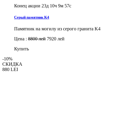
Конец акции
23д 10ч 9м 56с
Серый памятник K4
Памятник на могилу из серого гранита K4
Цена :
8800 лей
7920 лей
Купить
-10%
СКИДКА
880
LEI