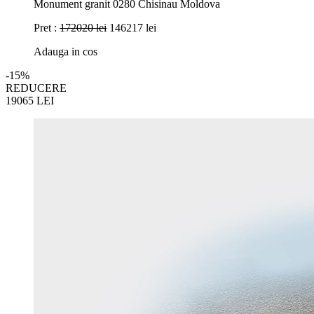
Monument granit 0280 Chisinau Moldova
Pret :
172020 lei
146217 lei
Adauga in cos
-15%
REDUCERE
19065
LEI