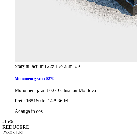
Sfârșitul acțiunii
22z 15o 28m 52s
Monument granit 0279
Monument granit 0279 Chisinau Moldova
Pret :
168160 lei
142936 lei
Adauga in cos
-15%
REDUCERE
25803
LEI