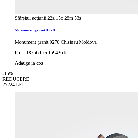
Sfârșitul acțiunii
22z 15o 28m 52s
Monument granit 0278
Monument granit 0278 Chisinau Moldova
Pret :
187560 lei
159426 lei
Adauga in cos
-15%
REDUCERE
25224
LEI