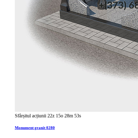
Sfârșitul acțiunii
22z 15o 28m 52s
Monument granit 0280