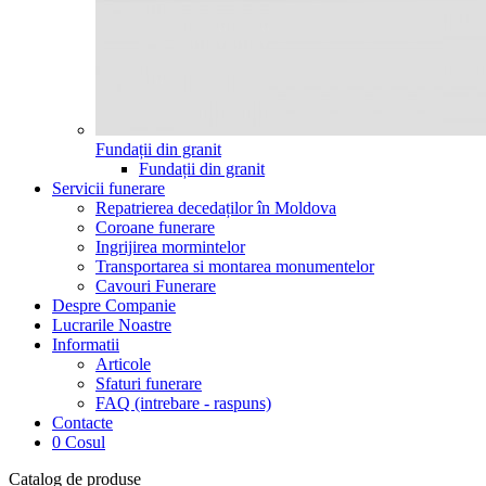
Fundații din granit
Fundații din granit
Servicii funerare
Repatrierea decedaților în Moldova
Coroane funerare
Ingrijirea mormintelor
Transportarea si montarea monumentelor
Cavouri Funerare
Despre Companie
Lucrarile Noastre
Informatii
Articole
Sfaturi funerare
FAQ (intrebare - raspuns)
Contacte
0
Cosul
Catalog de produse