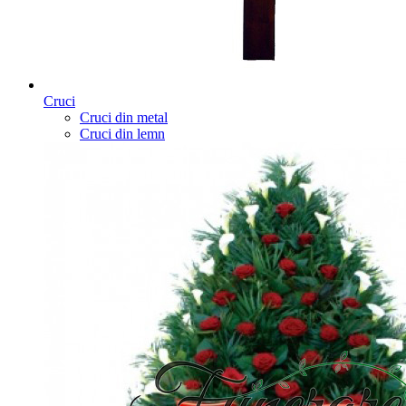
Cruci
Cruci din metal
Cruci din lemn