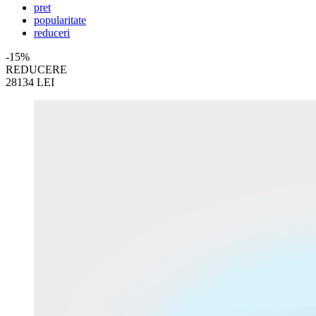
pret
popularitate
reduceri
-15%
REDUCERE
28134
LEI